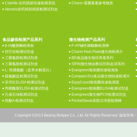
Cidelite 农药残留快速检测系统
Charm 霉菌毒素参考物质
Abraxis农药残留残留检测试剂盒
食品掺假检测产品系列
微生物检测产品系列
β-内酰胺酶检测条
F-AP碱性磷酸酶检测棒
舒巴坦检测试剂盒
Charm Peel Plate微生物检测片
三聚氰胺检测试剂条
BD食品微生物培养基系列
三聚氰胺检测试剂盒
SIFIN微生物诊断试剂和血清系列
L- 羟脯氨酸（皮革水解蛋白）
Evergreen致病菌快速检测条
硫氰酸盐检测试剂盒
Compact Dry食品微生物快速检测片
苏丹红ELISA 检测试剂盒
EasyCount致病菌快速检测皿
丙烯酰胺ELISA 检测试剂盒
Evergreen致病菌ELISA检测试剂盒
孔雀石绿检测试剂盒
Evergreen微生物PCR检测试剂盒
双酚A 检测试剂盒
PocketSwab表面洁净度检测棒
Copyright ©2013 Beijing Biotype Co., Ltd. All Rights Res