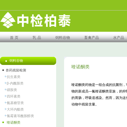
首 页
乳 品
饲料谷物
畜禽产品
水产品
饲料谷物
喹诺酮类
兽药残留检测
抗生素类
β-内酰胺类
喹诺酮类药物是一组合成的抗菌剂，
磺胺类
物的新成员—氟喹诺酮类亚族，的抑
四环素类
的胃肠，呼吸道感染。然而，因为这
氨基糖苷类
动物中残留含量。
大环内酯类
氯霉素等酰胺醇类
喹诺酮类