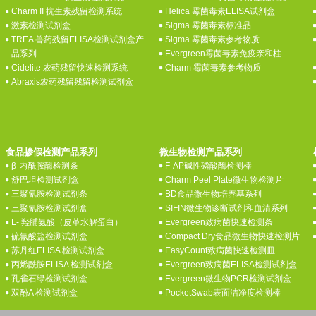
Charm II 抗生素残留检测系统
Helica 霉菌毒素ELISA试剂盒
激素检测试剂盒
Sigma 霉菌毒素标准品
TREA 兽药残留ELISA检测试剂盒产
Sigma 霉菌毒素参考物质
品系列
Evergreen霉菌毒素免疫亲和柱
Cidelite 农药残留快速检测系统
Charm 霉菌毒素参考物质
Abraxis农药残留残留检测试剂盒
食品掺假检测产品系列
微生物检测产品系列
β-内酰胺酶检测条
F-AP碱性磷酸酶检测棒
舒巴坦检测试剂盒
Charm Peel Plate微生物检测片
三聚氰胺检测试剂条
BD食品微生物培养基系列
三聚氰胺检测试剂盒
SIFIN微生物诊断试剂和血清系列
L- 羟脯氨酸（皮革水解蛋白）
Evergreen致病菌快速检测条
硫氰酸盐检测试剂盒
Compact Dry食品微生物快速检测片
苏丹红ELISA 检测试剂盒
EasyCount致病菌快速检测皿
丙烯酰胺ELISA 检测试剂盒
Evergreen致病菌ELISA检测试剂盒
孔雀石绿检测试剂盒
Evergreen微生物PCR检测试剂盒
双酚A 检测试剂盒
PocketSwab表面洁净度检测棒