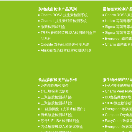
药物残留检测产品系列
霉菌毒素检测产
Charm ROSA 抗生素检测系统
Charm ROSA
Charm II 抗生素残留检测系统
Helica 霉菌毒素
激素检测试剂盒
Sigma 霉菌毒
TREA 兽药残留ELISA检测试剂盒产
Sigma 霉菌毒
品系列
Evergreen霉
Cidelite 农药残留快速检测系统
Charm 霉菌毒
Abraxis农药残留残留检测试剂盒
食品掺假检测产品系列
微生物检测产品
β-内酰胺酶检测条
F-AP碱性磷酸
舒巴坦检测试剂盒
Charm Peel P
三聚氰胺检测试剂条
BD食品微生物培
三聚氰胺检测试剂盒
SIFIN微生物
L- 羟脯氨酸（皮革水解蛋白）
Evergreen致
硫氰酸盐检测试剂盒
Compact Dr
苏丹红ELISA 检测试剂盒
EasyCount致
丙烯酰胺ELISA 检测试剂盒
Evergreen致