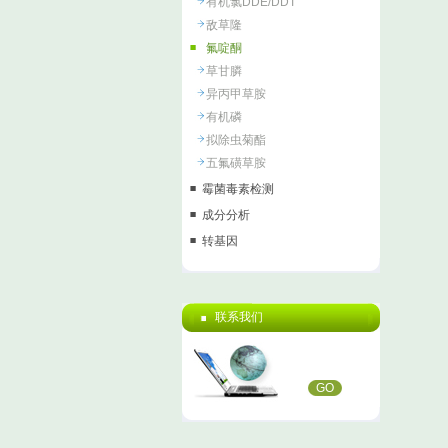
有机氯DDE/DDT
敌草隆
氟啶酮
草甘膦
异丙甲草胺
有机磷
拟除虫菊酯
五氟磺草胺
霉菌毒素检测
成分分析
转基因
联系我们
GO