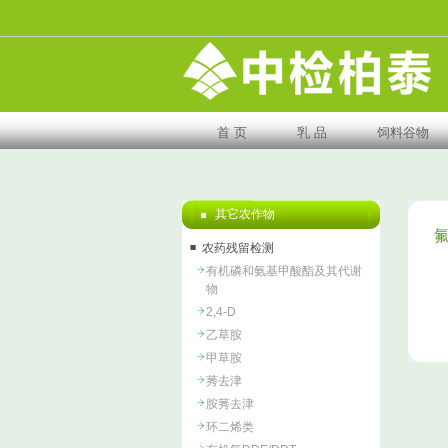
首 页
乳 品
饲料谷物
其它农作物
农药残留检测
有机磷和氨基甲酸酯及其代谢
物
2,4-D
乙草胺
甲草胺
莠去津
胺莠去津
环二烯类