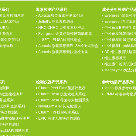
品系列
毒素检测产品系列
成分分析检测产品
 真菌毒素检测系统
Abraxis贝类毒素检测试剂盒
Evergreen蛋白
ELISA试剂盒
Jellett贝类毒素检测条
Evergreen乳过
素标准品
NRC CNRC 贝类毒素标准品
中检葆泰B族维生
素参考物质
Evergreen金黄色葡萄球菌肠毒素
中检葆泰乳果糖检
菌毒素免疫亲和柱
（SET）ELISA检测试剂盒
中检葆泰胆碱定量
素参考物质
Abraxis 微囊藻毒素ELISA检测试剂盒
中检葆泰L- 肉碱
Abraxis 微囊藻毒素快速检测条
BD 维生素测试培
维生素标准品
维生素C 检测试剂
Megazyme 酶法
系列
检测仪器产品系列
参考物质产品系列
酶检测棒
Charm Peel Plate菌落计数器
fapas 标准参考物
late微生物检测片
Charm Rosa 抗生素检测系统
IRMM 标准参考物
养基系列
Charm Rosa 霉菌毒素检测系统
诊断试剂和血清系列
NovaLum ATP 荧光检测仪
病菌快速检测条
Charm II 多残留检测系统
y食品微生物快速检测片
EPIC 商业无菌快速检测仪
病菌快速检测皿
病菌ELISA检测试剂盒