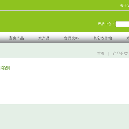
关于
产品中心：
畜禽产品
水产品
食品饮料
其它农作物
首页
|
产品分类
氟啶酮