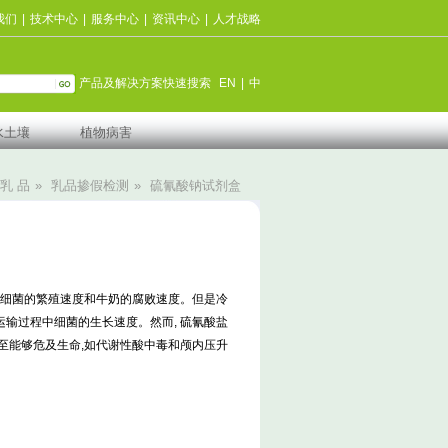
我们
|
技术中心
|
服务中心
|
资讯中心
|
人才战略
产品及解决方案快速搜索
EN
|
中
水土壤
植物病害
乳 品
»
乳品掺假检测
»
硫氰酸钠试剂盒
低细菌的繁殖速度和牛奶的腐败速度。但是冷
输过程中细菌的生长速度。然而, 硫氰酸盐
至能够危及生命,如代谢性酸中毒和颅内压升