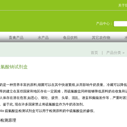
关于
产品中心：
畜禽产品
水产品
食品饮料
其它农作物
首页
|
产品分类
»
硫氰酸钠试剂盒
奶是一种营养丰富的原料,细菌可以在其中快速繁殖,从而影响牛奶质量。冷藏可以降
库的建立在某些国家和地区存在一定困难，而硫氰酸盐同样能够降低原料奶在收集和运
人体存在潜在危害,如恶心、呕吐、疲劳、头晕、混乱、谵妄和癫痫发作等，严重时甚
。鉴于此, 现在许多国家禁止将硫氰酸盐作为牛奶添加剂。
elix 硫氰酸盐检测试剂盒可以用于检测原料奶中硫氰酸盐的掺假。
检测原理