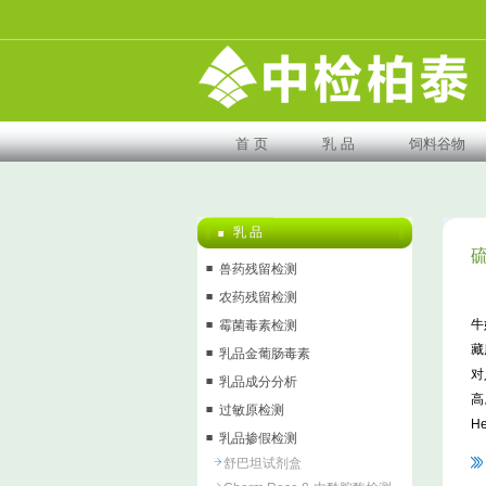
首 页
乳 品
饲料谷物
乳 品
兽药残留检测
农药残留检测
牛
霉菌毒素检测
藏
乳品金葡肠毒素
对
乳品成分分析
高
过敏原检测
H
乳品掺假检测
舒巴坦试剂盒