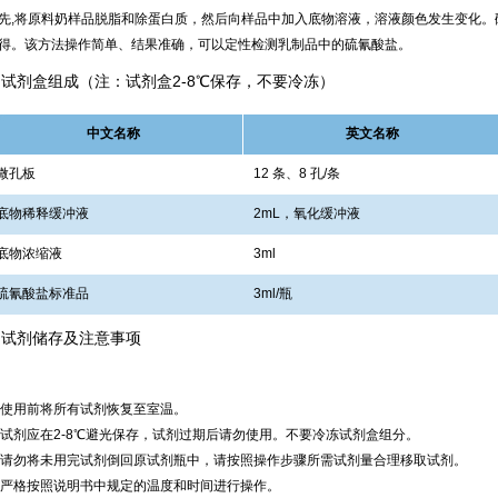
先,将原料奶样品脱脂和除蛋白质，然后向样品中加入底物溶液，溶液颜色发生变化。
得。该方法操作简单、结果准确，可以定性检测乳制品中的硫氰酸盐。
试剂盒组成（注：试剂盒2-8℃保存，不要冷冻）
中文名称
英文名称
微孔板
12 条、8 孔/条
底物稀释缓冲液
2mL，氧化缓冲液
底物浓缩液
3ml
硫氰酸盐标准品
3ml/瓶
试剂储存及注意事项
) 使用前将所有试剂恢复至室温。
) 试剂应在2-8℃避光保存，试剂过期后请勿使用。不要冷冻试剂盒组分。
) 请勿将未用完试剂倒回原试剂瓶中，请按照操作步骤所需试剂量合理移取试剂。
) 严格按照说明书中规定的温度和时间进行操作。