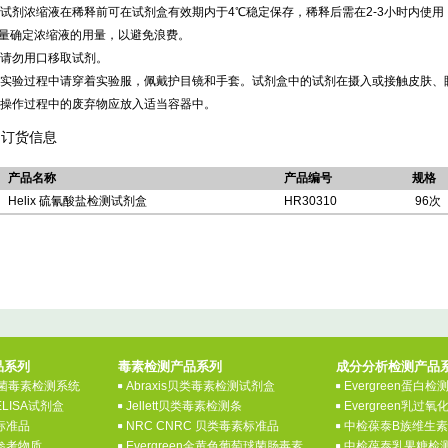
) 试剂浓缩液在稀释前可在试剂盒有效期内于4℃稳定保存，稀释后需在2-3小时内使
量确定浓缩液的用量，以避免浪费。
) 请勿用口移取试剂。
) 实验过程中请穿着实验服，佩戴护目镜和手套。试剂盒中的试剂在摄入或接触皮肤
) 操作过程中的废弃物应放入适当容器中。
订货信息
产品名称
产品编号
规格
Helix 硫氰酸盐检测试剂盒
HR30310
96次
品系列
毒素检测产品系列
成分分析检测产品
 真菌毒素检测系统
Abraxis贝类毒素检测试剂盒
Evergreen蛋白
ELISA试剂盒
Jellett贝类毒素检测条
Evergreen乳过
素标准品
NRC CNRC 贝类毒素标准品
中检葆泰B族维生
素参考物质
Evergreen金黄色葡萄球菌肠毒素
中检葆泰乳果糖检