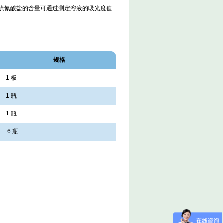
硫氰酸盐的含量可通过测定溶液的吸光度值
规格
1 板
1 瓶
1 瓶
6 瓶