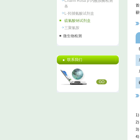
Charm Rosa β-内酰胺酶检测
首
条
获
L-羟脯氨酸试剂盒
硫氰酸钠试剂盒
三聚氰胺
微生物检测
联系我们
GO
1
2
3
4