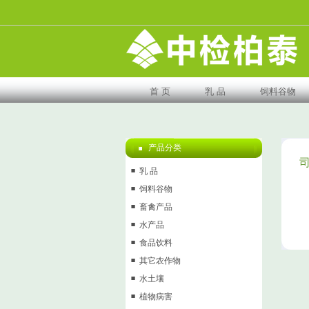
首 页
乳 品
饲料谷物
产品分类
乳 品
饲料谷物
畜禽产品
水产品
食品饮料
其它农作物
水土壤
植物病害