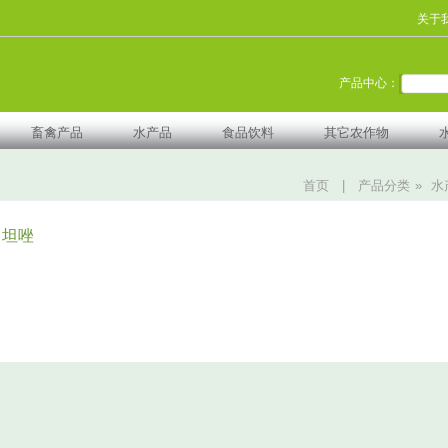
关于
产品中心：
畜禽产品
水产品
食品饮料
其它农作物
首页
|
产品分类
»
水
司坦唑