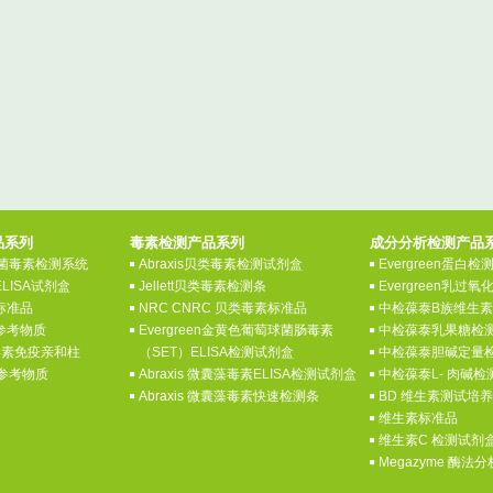
品系列
毒素检测产品系列
成分分析检测产品
 真菌毒素检测系统
Abraxis贝类毒素检测试剂盒
Evergreen蛋白
ELISA试剂盒
Jellett贝类毒素检测条
Evergreen乳过
素标准品
NRC CNRC 贝类毒素标准品
中检葆泰B族维生
素参考物质
Evergreen金黄色葡萄球菌肠毒素
中检葆泰乳果糖检
菌毒素免疫亲和柱
（SET）ELISA检测试剂盒
中检葆泰胆碱定量
素参考物质
Abraxis 微囊藻毒素ELISA检测试剂盒
中检葆泰L- 肉碱
Abraxis 微囊藻毒素快速检测条
BD 维生素测试培
维生素标准品
维生素C 检测试剂
Megazyme 酶法