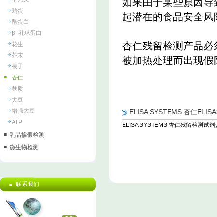
如果由于某些原因导
鸡蛋
起潜在的食品安全风
酪蛋白
β- 乳球蛋白
杏仁残留检测产品必
花生
芥末
被加热处理而出现假
榛子
杏仁
麸质
大豆
增强大豆
ELISA SYSTEMS 杏仁EL
ATP
ELISA SYSTEMS 杏仁残留
乳品掺假检测
微生物检测
联系我们