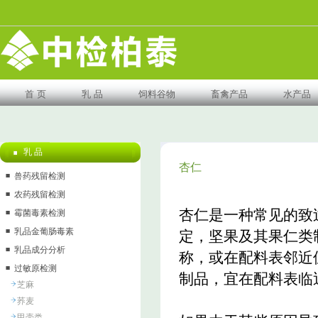
首 页
乳 品
饲料谷物
畜禽产品
水产品
乳 品
杏仁
兽药残留检测
农药残留检测
杏仁是一种常见的致过
霉菌毒素检测
乳品金葡肠毒素
定，坚果及其果仁类
乳品成分分析
称，或在配料表邻近
过敏原检测
制品，宜在配料表临
芝麻
荞麦
甲壳类