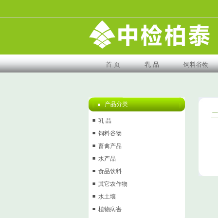
首 页
乳 品
饲料谷物
产品分类
乳 品
饲料谷物
畜禽产品
水产品
食品饮料
其它农作物
水土壤
植物病害