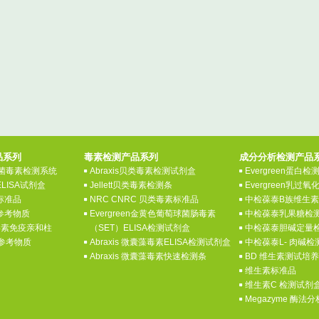
品系列
毒素检测产品系列
成分分析检测产品
 真菌毒素检测系统
Abraxis贝类毒素检测试剂盒
Evergreen蛋白
ELISA试剂盒
Jellett贝类毒素检测条
Evergreen乳过
素标准品
NRC CNRC 贝类毒素标准品
中检葆泰B族维生
素参考物质
Evergreen金黄色葡萄球菌肠毒素
中检葆泰乳果糖检
菌毒素免疫亲和柱
（SET）ELISA检测试剂盒
中检葆泰胆碱定量
素参考物质
Abraxis 微囊藻毒素ELISA检测试剂盒
中检葆泰L- 肉碱
Abraxis 微囊藻毒素快速检测条
BD 维生素测试培
维生素标准品
维生素C 检测试剂
Megazyme 酶法