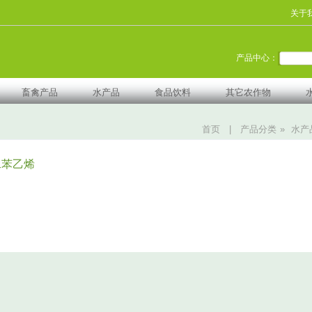
关于
产品中心：
畜禽产品
水产品
食品饮料
其它农作物
首页
|
产品分类
»
水产
二苯乙烯