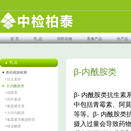
首 页
乳 品
饲料谷物
畜禽产品
水产品
乳 品
β-内酰胺类
兽药残留检测
抗生素类
β-内酰胺类
磺胺类
β- 内酰胺类抗生
四环素类
中包括青霉素、阿
氨基糖苷类
等等。β- 内酰胺
大环内酯类
氯霉素等酰胺醇类
摄入过量会导致药
喹诺酮类