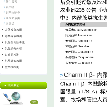
后会引起过敏反应
新生霉素
氟甲喹
农业部235 公告
硝基呋喃类
中β- 内酰胺类抗
阿维菌素类
激素类
β-内酰胺类药物
农药残留检测
青霉素G Benzylpenicillin：
阿莫西林 Amoxicillin：
霉菌毒素检测
氨苄西林 Ampicillin：
乳品金葡肠毒素
苯唑西林 Oxacillin：
乳品成分分析
氯唑西林 Cloxacillin：
过敏原检测
头孢喹肟 Cefquinome：
乳品掺假检测
头孢氨苄 Cefalexin：
微生物检测
Charm II β-
Charm Ⅱ β-
联系我们
国限量（T/SLs
室、牧场和管控人
GO