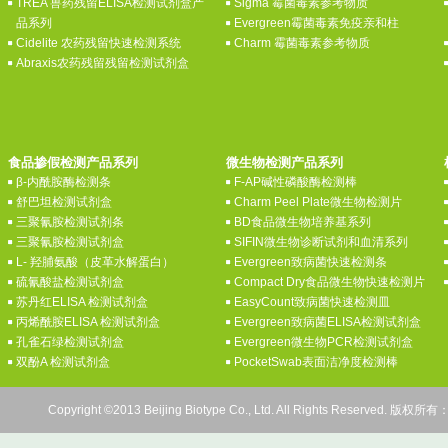
TREA 兽药残留ELISA检测试剂盒产
Sigma 霉菌毒素参考物质
品系列
Evergreen霉菌毒素免疫亲和柱
Cidelite 农药残留快速检测系统
Charm 霉菌毒素参考物质
Abraxis农药残留残留检测试剂盒
食品掺假检测产品系列
微生物检测产品系列
β-内酰胺酶检测条
F-AP碱性磷酸酶检测棒
舒巴坦检测试剂盒
Charm Peel Plate微生物检测片
三聚氰胺检测试剂条
BD食品微生物培养基系列
三聚氰胺检测试剂盒
SIFIN微生物诊断试剂和血清系列
L- 羟脯氨酸（皮革水解蛋白）
Evergreen致病菌快速检测条
硫氰酸盐检测试剂盒
Compact Dry食品微生物快速检测片
苏丹红ELISA 检测试剂盒
EasyCount致病菌快速检测皿
丙烯酰胺ELISA 检测试剂盒
Evergreen致病菌ELISA检测试剂盒
孔雀石绿检测试剂盒
Evergreen微生物PCR检测试剂盒
双酚A 检测试剂盒
PocketSwab表面洁净度检测棒
Copyright ©2013 Beijing Biotype Co., Ltd. All Rights Res