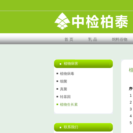
首 页
乳 品
饲料谷物
植物病害
植物病毒
细菌
序
真菌
1
转基因
2
植物生长素
3
4
5
联系我们