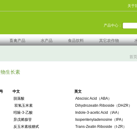
关于
产品中心：
畜禽产品
水产品
食品饮料
其它农作物
首
植物生长素
号
中文
英文
脱落酸
Abscisic Acid（ABA）
双氢玉米素
Dihydrozeatin Riboside（DHZR）
吲哚-3-乙酸
Indole-3-acetic Acid（IAA）
异戊烯腺苷
Isopentenyladenosine（IPA）
反玉米素核糖甙
Trans-Zeatin Riboside（t-ZR）