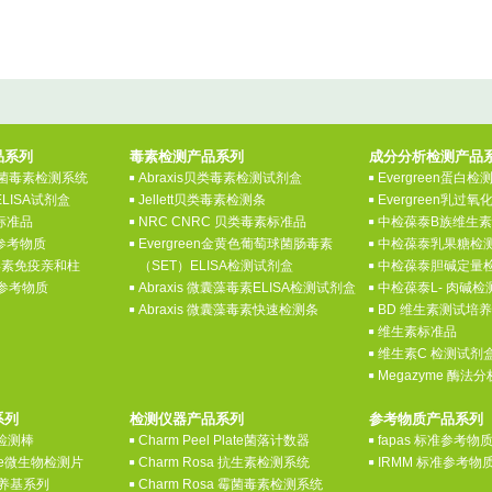
品系列
毒素检测产品系列
成分分析检测产品
 真菌毒素检测系统
Abraxis贝类毒素检测试剂盒
Evergreen蛋白
ELISA试剂盒
Jellett贝类毒素检测条
Evergreen乳过
素标准品
NRC CNRC 贝类毒素标准品
中检葆泰B族维生
素参考物质
Evergreen金黄色葡萄球菌肠毒素
中检葆泰乳果糖检
菌毒素免疫亲和柱
（SET）ELISA检测试剂盒
中检葆泰胆碱定量
素参考物质
Abraxis 微囊藻毒素ELISA检测试剂盒
中检葆泰L- 肉碱
Abraxis 微囊藻毒素快速检测条
BD 维生素测试培
维生素标准品
维生素C 检测试剂
Megazyme 酶法
系列
检测仪器产品系列
参考物质产品系列
酶检测棒
Charm Peel Plate菌落计数器
fapas 标准参考物
late微生物检测片
Charm Rosa 抗生素检测系统
IRMM 标准参考物
养基系列
Charm Rosa 霉菌毒素检测系统