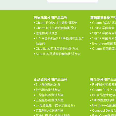
药物残留检测产品系列
霉菌毒素检测产
Charm ROSA 抗生素检测系统
Charm ROSA
Charm II 抗生素残留检测系统
Helica 霉菌毒素
激素检测试剂盒
Sigma 霉菌毒
TREA 兽药残留ELISA检测试剂盒产
Sigma 霉菌毒
品系列
Evergreen霉
Cidelite 农药残留快速检测系统
Charm 霉菌毒
Abraxis农药残留残留检测试剂盒
食品掺假检测产品系列
微生物检测产品
β-内酰胺酶检测条
F-AP碱性磷酸
舒巴坦检测试剂盒
Charm Peel P
三聚氰胺检测试剂条
BD食品微生物培
三聚氰胺检测试剂盒
SIFIN微生物
L- 羟脯氨酸（皮革水解蛋白）
Evergreen致
硫氰酸盐检测试剂盒
Compact Dr
苏丹红ELISA 检测试剂盒
EasyCount致