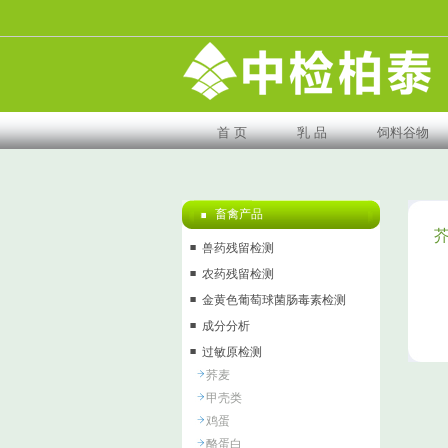
首 页
乳 品
饲料谷物
畜禽产品
兽药残留检测
农药残留检测
金黄色葡萄球菌肠毒素检测
成分分析
过敏原检测
荞麦
甲壳类
鸡蛋
酪蛋白