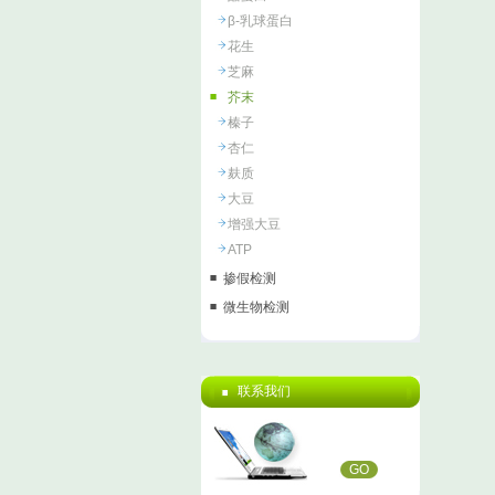
β-乳球蛋白
花生
芝麻
芥末
榛子
杏仁
麸质
大豆
增强大豆
ATP
掺假检测
微生物检测
联系我们
GO