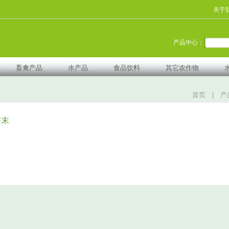
关于
产品中心：
畜禽产品
水产品
食品饮料
其它农作物
首页
|
产
芥末