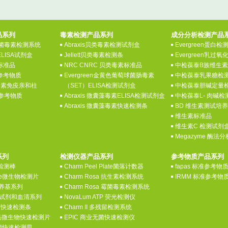
品系列
毒素检测产品系列
成分分析检测产品
 真菌毒素检测系统
Abraxis贝类毒素检测试剂盒
Evergreen蛋白
ELISA试剂盒
Jellett贝类毒素检测条
Evergreen乳过
素标准品
NRC CNRC 贝类毒素标准品
中检葆泰B族维生
素参考物质
Evergreen金黄色葡萄球菌肠毒素
中检葆泰乳果糖检
菌毒素免疫亲和柱
（SET）ELISA检测试剂盒
中检葆泰胆碱定量
素参考物质
Abraxis 微囊藻毒素ELISA检测试剂盒
中检葆泰L- 肉碱
Abraxis 微囊藻毒素快速检测条
BD 维生素测试培
维生素标准品
维生素C 检测试剂
Megazyme 酶法
系列
检测仪器产品系列
参考物质产品系列
酶检测棒
Charm Peel Plate菌落计数器
fapas 标准参考物
late微生物检测片
Charm Rosa 抗生素检测系统
IRMM 标准参考物
养基系列
Charm Rosa 霉菌毒素检测系统
诊断试剂和血清系列
NovaLum ATP 荧光检测仪
病菌快速检测条
Charm II 多残留检测系统
y食品微生物快速检测片
EPIC 商业无菌快速检测仪
病菌快速检测皿