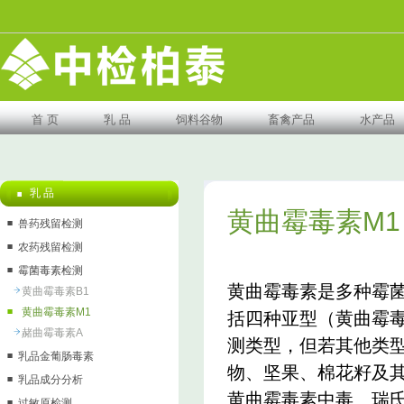
首 页
乳 品
饲料谷物
畜禽产品
水产品
乳 品
黄曲霉毒素M1
兽药残留检测
农药残留检测
霉菌毒素检测
黄曲霉毒素是多种霉
黄曲霉毒素B1
黄曲霉毒素M1
括四种亚型（黄曲霉毒素
赭曲霉毒素A
测类型，但若其他类
乳品金葡肠毒素
物、坚果、棉花籽及
乳品成分分析
黄曲霉毒素中毒、瑞氏
过敏原检测