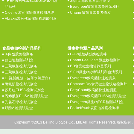
TREA 兽药残留ELISA检测试剂盒产
Sigma 霉菌毒素参考物质
品系列
Evergreen霉菌毒素免疫亲和柱
Cidelite 农药残留快速检测系统
Charm 霉菌毒素参考物质
Abraxis农药残留残留检测试剂盒
食品掺假检测产品系列
微生物检测产品系列
β-内酰胺酶检测条
F-AP碱性磷酸酶检测棒
舒巴坦检测试剂盒
Charm Peel Plate微生物检测片
三聚氰胺检测试剂条
BD食品微生物培养基系列
三聚氰胺检测试剂盒
SIFIN微生物诊断试剂和血清系列
L- 羟脯氨酸（皮革水解蛋白）
Evergreen致病菌快速检测条
硫氰酸盐检测试剂盒
Compact Dry食品微生物快速检测片
苏丹红ELISA 检测试剂盒
EasyCount致病菌快速检测皿
丙烯酰胺ELISA 检测试剂盒
Evergreen致病菌ELISA检测试剂盒
孔雀石绿检测试剂盒
Evergreen微生物PCR检测试剂盒
双酚A 检测试剂盒
PocketSwab表面洁净度检测棒
Copyright ©2013 Beijing Biotype Co., Ltd. All Rights Res