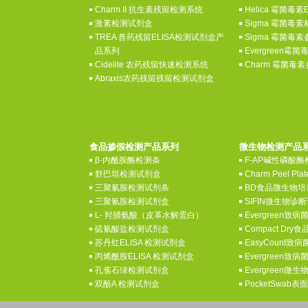
Charm II 抗生素残留检测系统
Helica 霉菌毒素
激素检测试剂盒
Sigma 霉菌毒
TREA 兽药残留ELISA检测试剂盒产
Sigma 霉菌毒
品系列
Evergreen霉
Cidelite 农药残留快速检测系统
Charm 霉菌毒
Abraxis农药残留残留检测试剂盒
食品掺假检测产品系列
微生物检测产品
β-内酰胺酶检测条
F-AP碱性磷酸
舒巴坦检测试剂盒
Charm Peel P
三聚氰胺检测试剂条
BD食品微生物培
三聚氰胺检测试剂盒
SIFIN微生物
L- 羟脯氨酸（皮革水解蛋白）
Evergreen致
硫氰酸盐检测试剂盒
Compact Dr
苏丹红ELISA 检测试剂盒
EasyCount致
丙烯酰胺ELISA 检测试剂盒
Evergreen致
孔雀石绿检测试剂盒
Evergreen微
双酚A 检测试剂盒
PocketSwab