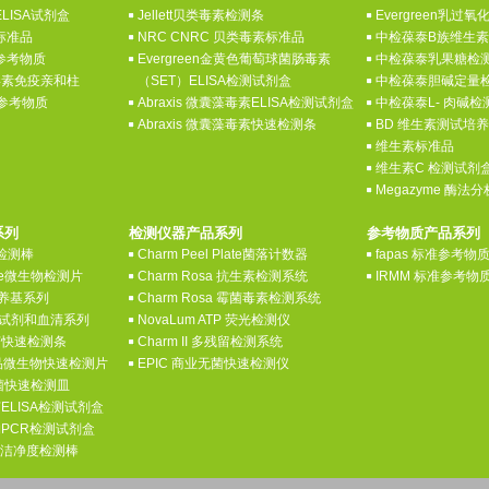
ELISA试剂盒
Jellett贝类毒素检测条
Evergreen乳过
素标准品
NRC CNRC 贝类毒素标准品
中检葆泰B族维生
素参考物质
Evergreen金黄色葡萄球菌肠毒素
中检葆泰乳果糖检
菌毒素免疫亲和柱
（SET）ELISA检测试剂盒
中检葆泰胆碱定量
素参考物质
Abraxis 微囊藻毒素ELISA检测试剂盒
中检葆泰L- 肉碱
Abraxis 微囊藻毒素快速检测条
BD 维生素测试培
维生素标准品
维生素C 检测试剂
Megazyme 酶法
系列
检测仪器产品系列
参考物质产品系列
酶检测棒
Charm Peel Plate菌落计数器
fapas 标准参考物
late微生物检测片
Charm Rosa 抗生素检测系统
IRMM 标准参考物
养基系列
Charm Rosa 霉菌毒素检测系统
诊断试剂和血清系列
NovaLum ATP 荧光检测仪
病菌快速检测条
Charm II 多残留检测系统
y食品微生物快速检测片
EPIC 商业无菌快速检测仪
病菌快速检测皿
病菌ELISA检测试剂盒
生物PCR检测试剂盒
表面洁净度检测棒