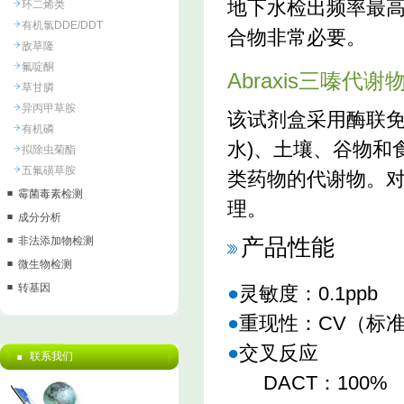
地下水检出频率最
环二烯类
有机氯DDE/DDT
合物非常必要。
敌草隆
氟啶酮
Abraxis三嗪
草甘膦
异丙甲草胺
该试剂盒采用酶联免
有机磷
水)、土壤、谷物和食品中
拟除虫菊酯
五氟磺草胺
类药物的代谢物。
霉菌毒素检测
理。
成分分析
产品性能
非法添加物检测
微生物检测
转基因
●
灵敏度：0.1ppb
●
重现性：CV（标准
●
交叉反应
联系我们
DACT：100%