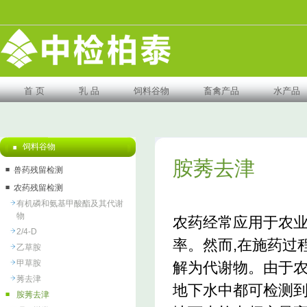
首 页
乳 品
饲料谷物
畜禽产品
水产品
饲料谷物
胺莠去津
兽药残留检测
农药残留检测
有机磷和氨基甲酸酯及其代谢
物
农药经常应用于农
2/4-D
率。然而,在施药过
乙草胺
甲草胺
解为代谢物。由于
莠去津
地下水中都可检测
胺莠去津