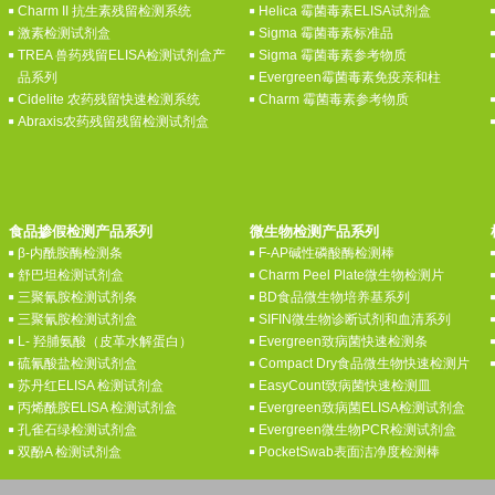
Charm II 抗生素残留检测系统
Helica 霉菌毒素ELISA试剂盒
激素检测试剂盒
Sigma 霉菌毒素标准品
TREA 兽药残留ELISA检测试剂盒产
Sigma 霉菌毒素参考物质
品系列
Evergreen霉菌毒素免疫亲和柱
Cidelite 农药残留快速检测系统
Charm 霉菌毒素参考物质
Abraxis农药残留残留检测试剂盒
食品掺假检测产品系列
微生物检测产品系列
β-内酰胺酶检测条
F-AP碱性磷酸酶检测棒
舒巴坦检测试剂盒
Charm Peel Plate微生物检测片
三聚氰胺检测试剂条
BD食品微生物培养基系列
三聚氰胺检测试剂盒
SIFIN微生物诊断试剂和血清系列
L- 羟脯氨酸（皮革水解蛋白）
Evergreen致病菌快速检测条
硫氰酸盐检测试剂盒
Compact Dry食品微生物快速检测片
苏丹红ELISA 检测试剂盒
EasyCount致病菌快速检测皿
丙烯酰胺ELISA 检测试剂盒
Evergreen致病菌ELISA检测试剂盒
孔雀石绿检测试剂盒
Evergreen微生物PCR检测试剂盒
双酚A 检测试剂盒
PocketSwab表面洁净度检测棒